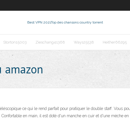
Best VPN 2021
Top des chansons country torrent
Storton15003
Zieschang41368
Ways25538
Heither66295
eu amazon
léscopique ce qui le rend parfait pour pratiquer le double staff. Vous pour
t. Confortable en main, il est doté d'un manche en cuir et d'une mèche en 