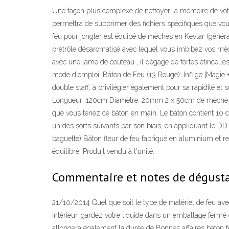
Une façon plus complexe de nettoyer la mémoire de votre 
permettra de supprimer des fichiers spécifiques que vous
feu pour jongler est équipé de mèches en Kevlar (général
prétrôle désaromatisé avec lequel vous imbibez vos mèch
avec une lame de couteau , il dégage de fortes étincel
mode d'emploi. Bâton de Feu (13 Rouge): Inflige [Magie +
double staff, à privilégier également pour sa rapidité et
Longueur: 120cm Diamètre: 20mm 2 x 50cm de mèche Kevl
que vous tenez ce bâton en main. Le bâton contient 10 c
un des sorts suivants par son biais, en appliquant le D
baguette) Bâton fleur de feu fabriqué en aluminium et rec
équilibré. Produit vendu à l'unité.
Commentaire et notes de dégustat
21/10/2014 Quel que soit le type de matériel de feu ave
intérieur, gardez votre liquide dans un emballage fermé
allongera également la durée de Bonnes affaires baton f