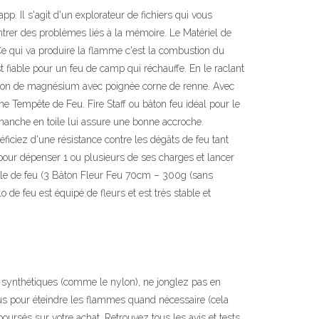
. Il s'agit d'un explorateur de fichiers qui vous
ontrer des problèmes liés à la mémoire. Le Matériel de
 Ce qui va produire la flamme c'est la combustion du
 fiable pour un feu de camp qui réchauffe. En le raclant
Bâton de magnésium avec poignée corne de renne. Avec
e Tempête de Feu. Fire Staff ou bâton feu idéal pour le
n manche en toile lui assure une bonne accroche.
iez d'une résistance contre les dégâts de feu tant
pour dépenser 1 ou plusieurs de ses charges et lancer
boule de feu (3 Bâton Fleur Feu 70cm – 300g (sans
de feu est équipé de fleurs et est très stable et
s synthétiques (comme le nylon), ne jonglez pas en
ous pour éteindre les flammes quand nécessaire (cela
rsés sur votre achat. Retrouvez tous les avis et tests