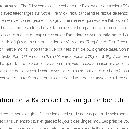
Amazon Fire Stick consiste à télécharger le Explorateur de fichiers ES app
 avez téléchargés sur votre Fire Stick, réduisant ainsi le risque de renc
ement de couleur jaune). Il s'agit d'une matière qui résiste à l'abrasion.
es. Quand les allumettes et le briquet sont en panne, le bâton de feu est
les avec lesquelles du papier sec ou de l'amadou peuvent s'enflammer. 
 4] de dégâts à un ennemi, le double s'il y a une Tempête de Feu. Crée un
 son inertie moins importante que pour les staff de plus grande taille. So
ar 5cm (37 euros) ou 7cm (39 euros) Poids: 475gr ou 485g Vous bénéfic
harges. Tant que vous le tenez en main, vous pouvez utiliser une action 
D des jets de sauvegarde contre vos sorts : mains brûlantes (1 charge), 
ouvert d'un revêtement en silicone pour l'adhérence. Assez lourd, ce golo 
ion de la Bâton de Feu sur guide-biere.fr
c lequel vous jonglez, faîtes bien attention de ne pas porter de vêtement
 et dans un endroit sûr, et gardez toujours des linges mouillés près de v
eu ! Découvrez nos prix bas baton feu et bénéficiez de 5% minimum rembou